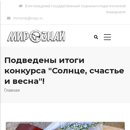
Перейти
Волгоградский государственный социально-педагогической
к
Университет
основному
miroznai@vspu.ru
содержанию
Основная
Подведены итоги
навигация
конкурса "Солнце, счастье
и весна"!
Главная