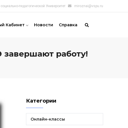
социально-педагогической Университет
miroznai@vspu.ru
ый Кабинет
Новости
Справка
Э завершают работу!
Категории
Онлайн-классы