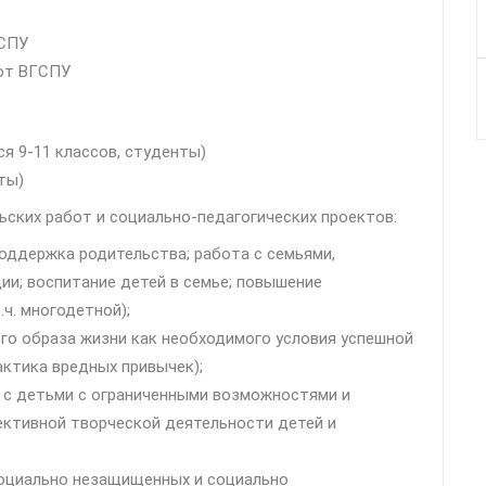
ГСПУ
бот ВГСПУ
я 9-11 классов, студенты)
ты)
ских работ и социально-педагогических проектов:
поддержка родительства; работа с семьями,
ии; воспитание детей в семье; повышение
.ч. многодетной);
го образа жизни как необходимого условия успешной
актика вредных привычек);
 с детьми с ограниченными возможностями и
ективной творческой деятельности детей и
социально незащищенных и социально