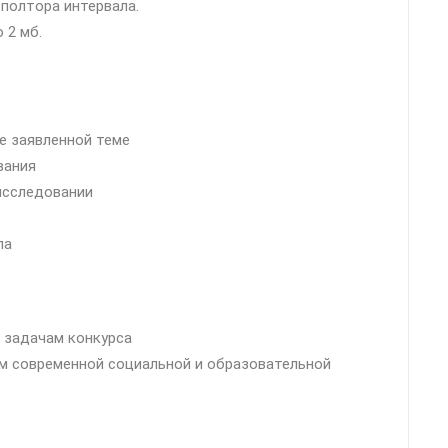
 полтора интервала.
о 2 мб.
е заявленной теме
вания
исследовании
ла
 задачам конкурса
ом современной социальной и образовательной