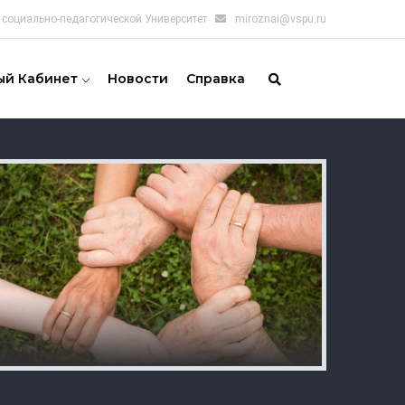
социально-педагогической Университет
miroznai@vspu.ru
ый Кабинет
Новости
Справка