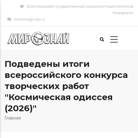
Перейти
Волгоградский государственный социально-педагогической
к
Университет
основному
miroznai@vspu.ru
содержанию
Основная
Подведены итоги
навигация
всероссийского конкурса
творческих работ
"Космическая одиссея
(2026)"
Главная