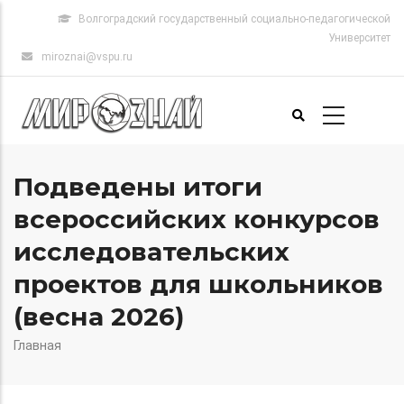
Перейти
Волгоградский государственный социально-педагогической
к
Университет
основному
miroznai@vspu.ru
содержанию
Основная
Подведены итоги
навигация
всероссийских конкурсов
исследовательских
проектов для школьников
(весна 2026)
Главная