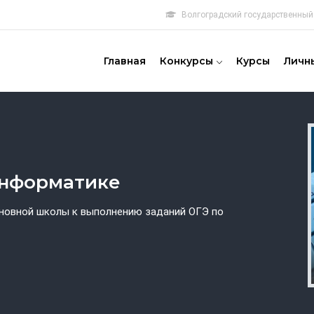
Волгоградский государственный 
овная
игация
Главная
Конкурсы
Курсы
Личн
информатике
сновной школы к выполнению заданий ОГЭ по