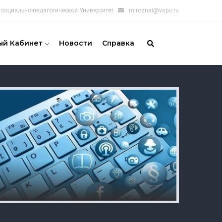
социально-педагогической Университет
miroznai@vspu.ru
ый Кабинет
Новости
Справка