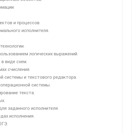
рмации.
ектов и процессов.
рмального исполнителя.
технологии.
пользованием логических выражений.
 в виде схем.
мах счисления.
ой системы и текстового редактора.
 операционной системы.
ирование текста.
ых.
для заданного исполнителя.
едах исполнения.
ОГЭ.