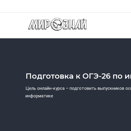
Перейти
к
Осн
основному
нав
содержанию
Подготовка к ОГЭ-26 по 
Цель онлайн-курса – подготовить выпускников о
информатике