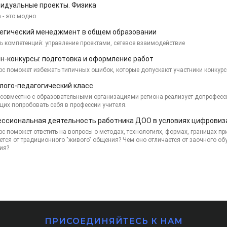
идуальные проекты. Физика
 - это модно
егический менеджмент в общем образовании
ь компетенций: управление проектами, сетевое взаимодействие
н-конкурсы: подготовка и оформление работ
рс поможет избежать типичных ошибок, которые допускают участники конкур
лого-педагогический класс
совместно с образовательными организациями региона реализует допрофесс
их попробовать себя в профессии учителя.
ссиональная деятельность работника ДОО в условиях цифровиз
рс поможет ответить на вопросы о методах, технологиях, формах, границах 
ется от традиционного "живого" общения? Чем оно отличается от заочного об
ия?
ПРИСОЕДИНЯЙТЕСЬ К НАМ