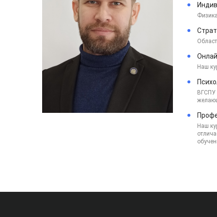
Индив
Физика
Страт
Област
Онлай
Наш ку
Психо
ВГСПУ 
желающ
Профе
Наш ку
отлича
обучен