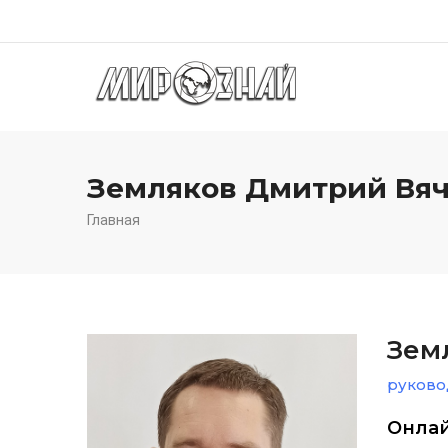
Перейти
к
Осн
основному
нав
содержанию
Земляков Дмитрий Вя
Главная
Зем
руково
Онлай