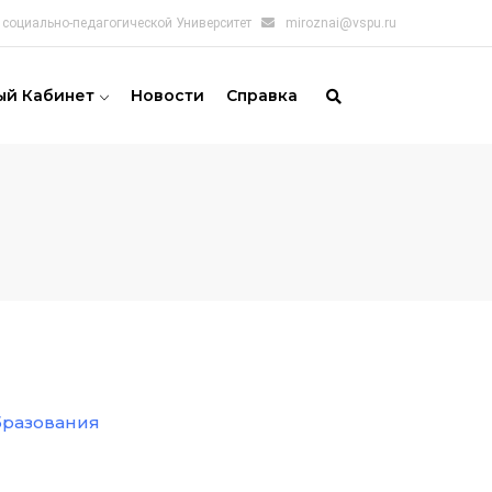
социально-педагогической Университет
miroznai@vspu.ru
ый Кабинет
Новости
Справка
бразования