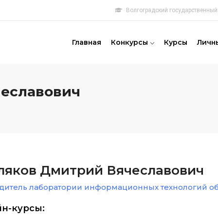
Волгоградский государственный 
овная
игация
Главная
Конкурсы
Курсы
Личн
чеславович
ляков Дмитрий Вячеславович
дитель лаборатории информационных технологий о
н-курсы: