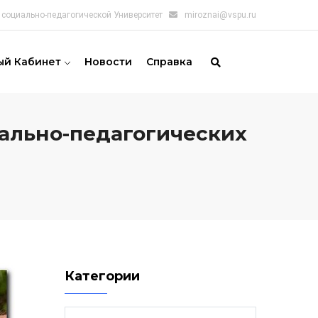
социально-педагогической Университет
miroznai@vspu.ru
ый Кабинет
Новости
Справка
иально-педагогических
Категории