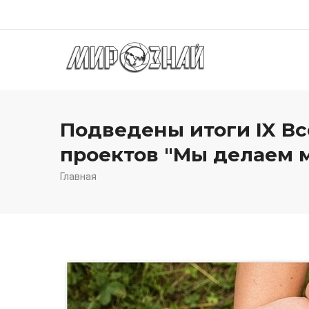
Перейти
к
Осн
основному
нав
содержанию
Подведены итоги IX В
проектов "Мы делаем м
Главная