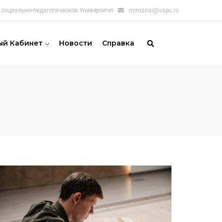
социально-педагогической Университет
miroznai@vspu.ru
ый Кабинет
Новости
Справка