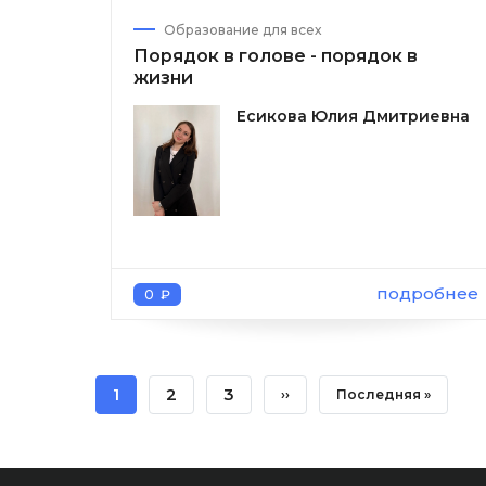
Образование для всех
Порядок в голове - порядок в
жизни
Есикова Юлия Дмитриевна
подробнее
0 ₽
Нумерация
Текущая
1
Page
2
Page
3
Следующая
››
Последняя
Последняя »
страниц
Страница
Страница
Страница